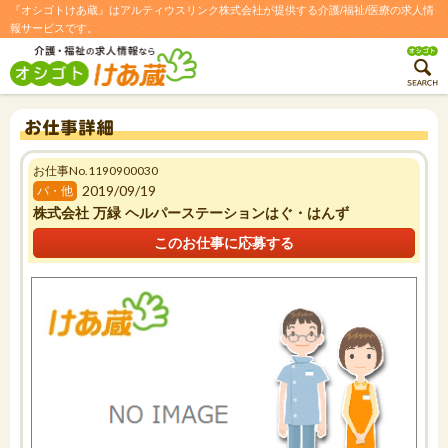
『オシゴトけあ蔵』はアルティウスリンク株式会社が提供する介護/福祉/医療の求人情
報サービスです。
No.1190900030
お仕事
お仕事詳細
2019/09/19
パ・他
株式会社 万緑 ヘルパーステーションはぐ・はんず
このお仕事に応募する