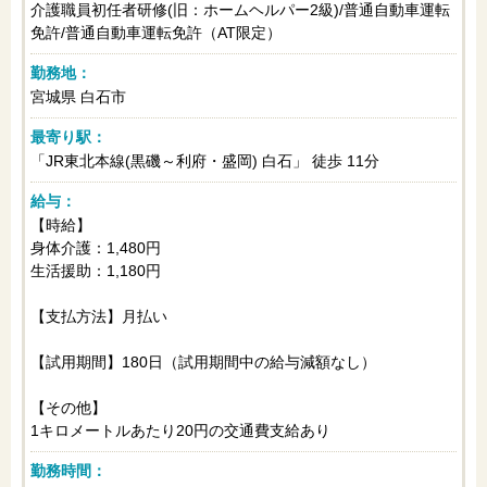
介護職員初任者研修(旧：ホームヘルパー2級)/普通自動車運転
免許/普通自動車運転免許（AT限定）
勤務地：
宮城県 白石市
最寄り駅：
「JR東北本線(黒磯～利府・盛岡) 白石」 徒歩 11分
給与：
【時給】
身体介護：1,480円
生活援助：1,180円
【支払方法】月払い
【試用期間】180日（試用期間中の給与減額なし）
【その他】
1キロメートルあたり20円の交通費支給あり
勤務時間：