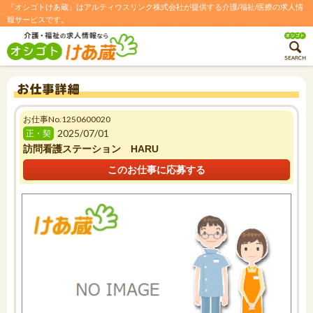
『オシゴトけあ蔵』はアルティウスリンク株式会社が提供する介護/福祉/医療の求人情
報サービスです。
No.1250600020
お仕事
お仕事詳細
2025/07/01
正・契
訪問看護ステーション HARU
このお仕事に応募する